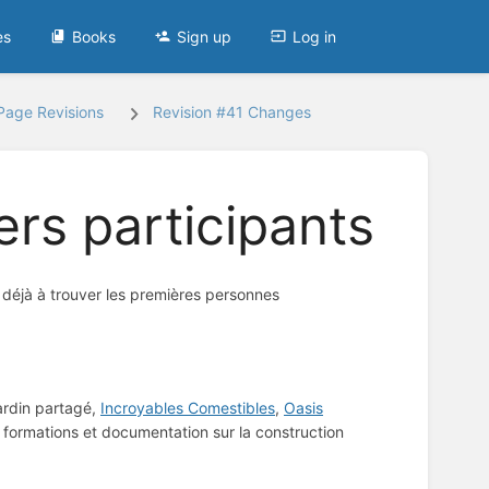
es
Books
Sign up
Log in
Page Revisions
Revision #41 Changes
rs participants
e déjà à trouver les premières personnes
ardin partagé,
Incroyables Comestibles
,
Oasis
ns, formations et documentation sur la construction