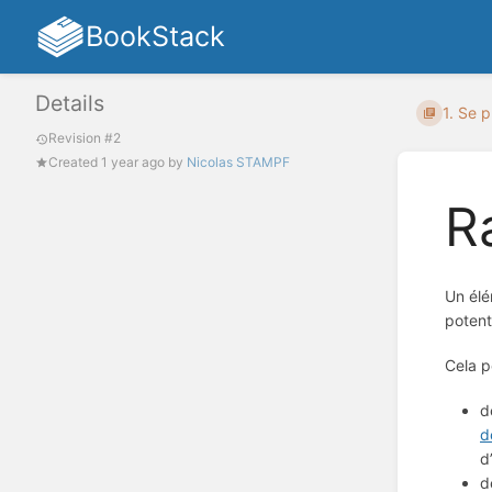
BookStack
Details
1. Se p
Revision #2
Created
1 year ago
by
Nicolas STAMPF
R
Un élé
potent
Cela p
d
d
d
d