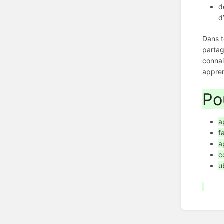
d
d
Dans t
partag
connai
appren
Po
a
f
a
c
u