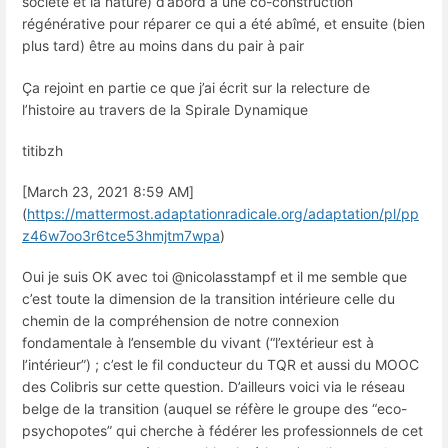
société et la nature) d’abord à une co-construction
régénérative pour réparer ce qui a été abîmé, et ensuite (bien
plus tard) être au moins dans du pair à pair
Ça rejoint en partie ce que j’ai écrit sur la relecture de
l’histoire au travers de la Spirale Dynamique
titibzh
[March 23, 2021 8:59 AM]
(
https://mattermost.adaptationradicale.org/adaptation/pl/pp
z46w7oo3r6tce53hmjtm7wpa
)
Oui je suis OK avec toi @nicolasstampf et il me semble que
c’est toute la dimension de la transition intérieure celle du
chemin de la compréhension de notre connexion
fondamentale à l’ensemble du vivant (“l’extérieur est à
l’intérieur”) ; c’est le fil conducteur du TQR et aussi du MOOC
des Colibris sur cette question. D’ailleurs voici via le réseau
belge de la transition (auquel se réfère le groupe des “eco-
psychopotes” qui cherche à fédérer les professionnels de cet