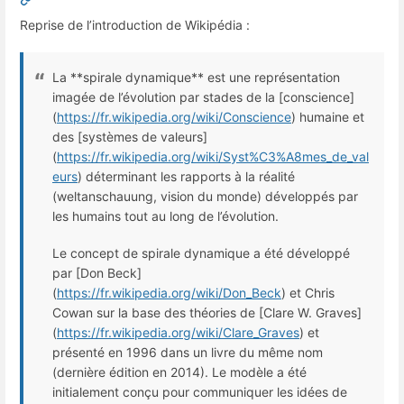
Reprise de l’introduction de Wikipédia :
La **spirale dynamique** est une représentation
imagée de l’évolution par stades de la [conscience]
(
https://fr.wikipedia.org/wiki/Conscience
) humaine et
des [systèmes de valeurs]
(
https://fr.wikipedia.org/wiki/Syst%C3%A8mes_de_val
eurs
) déterminant les rapports à la réalité
(weltanschauung, vision du monde) développés par
les humains tout au long de l’évolution.
Le concept de spirale dynamique a été développé
par [Don Beck]
(
https://fr.wikipedia.org/wiki/Don_Beck
) et Chris
Cowan sur la base des théories de [Clare W. Graves]
(
https://fr.wikipedia.org/wiki/Clare_Graves
) et
présenté en 1996 dans un livre du même nom
(dernière édition en 2014). Le modèle a été
initialement conçu pour communiquer les idées de