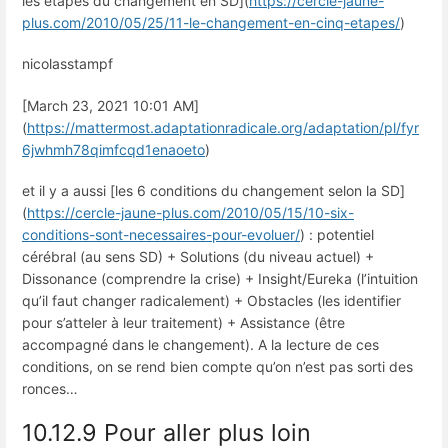
les étapes du changement en SD](
https://cercle-jaune-
plus.com/2010/05/25/11-le-changement-en-cinq-etapes/
)
nicolasstampf
[March 23, 2021 10:01 AM]
(
https://mattermost.adaptationradicale.org/adaptation/pl/fyr
6jwhmh78qimfcqd1enaoeto
)
et il y a aussi [les 6 conditions du changement selon la SD]
(
https://cercle-jaune-plus.com/2010/05/15/10-six-
conditions-sont-necessaires-pour-evoluer/
) : potentiel
cérébral (au sens SD) + Solutions (du niveau actuel) +
Dissonance (comprendre la crise) + Insight/Eureka (l’intuition
qu’il faut changer radicalement) + Obstacles (les identifier
pour s’atteler à leur traitement) + Assistance (être
accompagné dans le changement). A la lecture de ces
conditions, on se rend bien compte qu’on n’est pas sorti des
ronces…
10.12.9 Pour aller plus loin