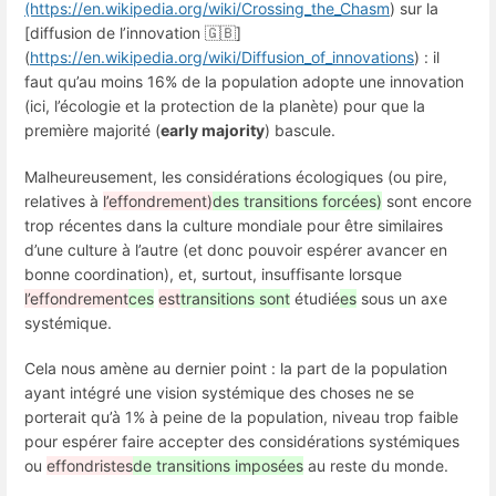
(https://en.wikipedia.org/wiki/Crossing_the_Chasm
) sur la
[diffusion de l’innovation 🇬🇧]
(
https://en.wikipedia.org/wiki/Diffusion_of_innovations
) : il
faut qu’au moins 16% de la population adopte une innovation
(ici, l’écologie et la protection de la planète) pour que la
première majorité (
early majority
) bascule.
Malheureusement, les considérations écologiques (ou pire,
relatives à
l’effondrement)
des transitions forcées)
sont encore
trop récentes dans la culture mondiale pour être similaires
d’une culture à l’autre (et donc pouvoir espérer avancer en
bonne coordination), et, surtout, insuffisante lorsque
l’effondrement
ces
est
transitions sont
étudié
es
sous un axe
systémique.
Cela nous amène au dernier point : la part de la population
ayant intégré une vision systémique des choses ne se
porterait qu’à 1% à peine de la population, niveau trop faible
pour espérer faire accepter des considérations systémiques
ou
effondristes
de transitions imposées
au reste du monde.