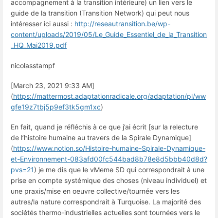
accompagnement à la transition intérieure) un lien vers le
guide de la transition (Transition Network) qui peut nous
intéresser ici aussi :
http://reseautransition.be/wp-
content/uploads/2019/05/Le_Guide_Essentiel_de_la_Transition
_HQ_Mai2019.pdf
nicolasstampf
[March 23, 2021 9:33 AM]
(
https://mattermost.adaptationradicale.org/adaptation/pl/ww
gfe19z7tbj5p9ef3tk5gm1xc
)
En fait, quand je réfléchis à ce que j’ai écrit [sur la relecture
de l’histoire humaine au travers de la Spirale Dynamique]
(
https://www.notion.so/Histoire-humaine-Spirale-Dynamique-
et-Environnement-083afd00fc544bad8b78e8d5bbb40d8d?
pvs=21
) je me dis que le vMeme SD qui correspondrait à une
prise en compte systémique des choses (niveau individuel) et
une praxis/mise en oeuvre collective/tournée vers les
autres/la nature correspondrait à Turquoise. La majorité des
sociétés thermo-industrielles actuelles sont tournées vers le