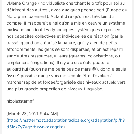
vMeme Orange (individualiste cherchant le profit pour soi au
détriment des autres), avec quelques poches Vert (Europe du
Nord principalement). Autant dire qu’on est très loin du
compte. Il m’apparaît ainsi qu’on a mis en oeuvre un système
civilisationnel dont les dynamiques systémiques dépassent
nos capacités collectives et individuelles de réaction (par le
passé, quand on a épuisé la nature, qu’il y a eu de petits
effondrements, les gens se sont dispersés, et on est reparti
sur d’autres ressources, ailleurs (guerres, colonisations, ou
simplement émigrations). Il n’y a plus d’échappatoire
aujourd’hui (qu’on ne me parle pas de mars 😓), donc la seule
“issue” possible que je vois me semble être d’évoluer à
marcher rapide et forcée/organisée des niveaux actuels vers
une plus grande proportion de niveaux turquoise.
nicolasstampf
[March 23, 2021 9:44 AM]
(
https://mattermost.adaptationradicale.org/adaptation/pl/h8
d5izx7y7ygzrbzwnkdxaqrka
)