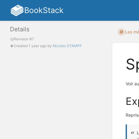
BookStack
Details
Les mé
Revision #7
Created
1 year ago
by
Nicolas STAMPF
S
Voir a
Ex
Repris