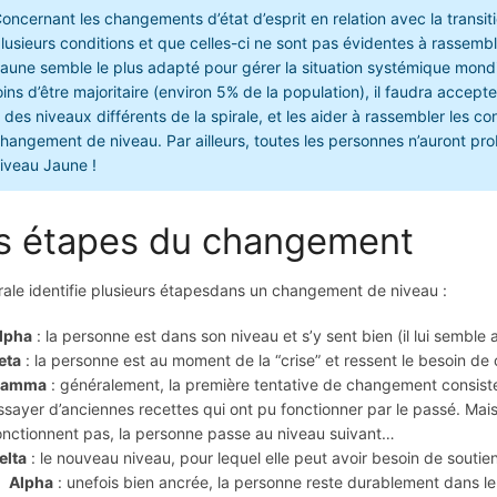
oncernant les changements d’état d’esprit en relation avec la transiti
lusieurs conditions et que celles-ci ne sont pas évidentes à rassemble
aune semble le plus adapté pour gérer la situation systémique mondi
oins d’être majoritaire (environ 5% de la population), il faudra acc
 des niveaux différents de la spirale, et les aider à rassembler les co
hangement de niveau. Par ailleurs, toutes les personnes n’auront pr
iveau Jaune !
s étapes du changement
rale identifie plusieurs étapesdans un changement de niveau :
lpha
: la personne est dans son niveau et s’y sent bien (il lui semble
eta
: la personne est au moment de la “crise” et ressent le besoin de
amma
: généralement, la première tentative de changement consiste
ssayer d’anciennes recettes qui ont pu fonctionner par le passé. Mais 
onctionnent pas, la personne passe au niveau suivant…
elta
: le nouveau niveau, pour lequel elle peut avoir besoin de soutie
Alpha
: unefois bien ancrée, la personne reste durablement dans le