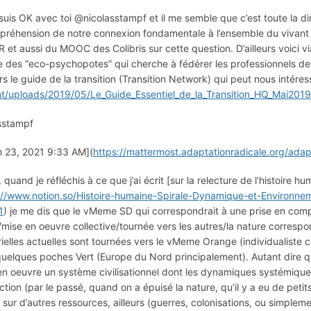
 suis OK avec toi @nicolasstampf et il me semble que c’est toute la di
préhension de notre connexion fondamentale à l’ensemble du vivant (“l’e
 et aussi du MOOC des Colibris sur cette question. D’ailleurs voici via
 des “eco-psychopotes” qui cherche à fédérer les professionnels de 
ers le guide de la transition (Transition Network) qui peut nous intéress
t/uploads/2019/05/Le_Guide_Essentiel_de_la_Transition_HQ_Mai2019
sstampf
 23, 2021 9:33 AM](
https://mattermost.adaptationradicale.org/ad
t, quand je réfléchis à ce que j’ai écrit [sur la relecture de l’histoire
://www.notion.so/Histoire-humaine-Spirale-Dynamique-et-Envir
1
) je me dis que le vMeme SD qui correspondrait à une prise en comp
/mise en oeuvre collective/tournée vers les autres/la nature correspo
rielles actuelles sont tournées vers le vMeme Orange (individualiste c
uelques poches Vert (Europe du Nord principalement). Autant dire qu’o
en oeuvre un système civilisationnel dont les dynamiques systémiques
ction (par le passé, quand on a épuisé la nature, qu’il y a eu de peti
i sur d’autres ressources, ailleurs (guerres, colonisations, ou simpleme