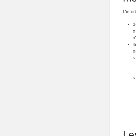
L’inté
d
p
n
l
p
Le