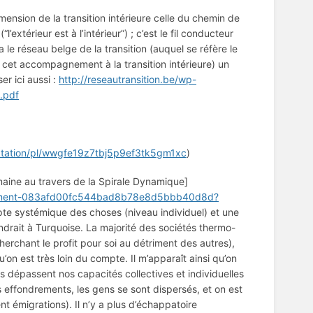
mension de la transition intérieure celle du chemin de
xtérieur est à l’intérieur”) ; c’est le fil conducteur
 le réseau belge de la transition (auquel se réfère le
cet accompagnement à la transition intérieure) un
er ici aussi :
http://reseautransition.be/wp-
.pdf
aptation/pl/wwgfe19z7tbj5p9ef3tk5gm1xc
)
 humaine au travers de la Spirale Dynamique]
onnement-083afd00fc544bad8b78e8d5bbb40d8d?
te systémique des choses (niveau individuel) et une
ndrait à Turquoise. La majorité des sociétés thermo-
herchant le profit pour soi au détriment des autres),
n est très loin du compte. Il m’apparaît ainsi qu’on
 dépassent nos capacités collectives et individuelles
ts effondrements, les gens se sont dispersés, et on est
nt émigrations). Il n’y a plus d’échappatoire