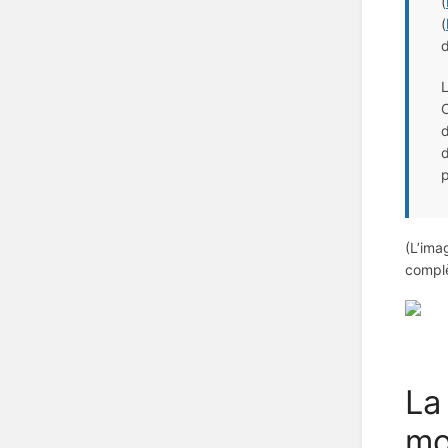
(
(
d
L
C
d
d
p
(L’ima
compl
La
mo