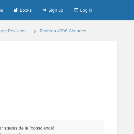
es
Books
Sign up
Log in
age Revisions
Revision #206 Changes
ar stades de la [conscience]