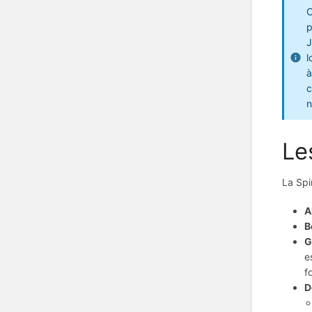
C
p
J
l
à
c
n
Le
La Spi
A
B
G
e
f
D