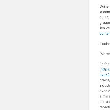
Oui je
la com
du TQR
groupe
lien v
conten
nicola
[March
En fai
(
https
pvs=2
praxis
indust
avec q
a mis 
de réa
repart