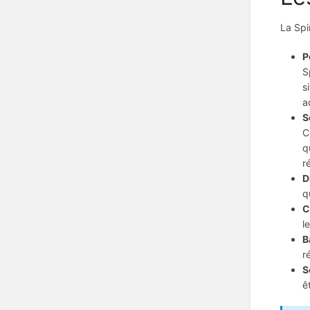
La Spi
P
S
s
a
S
C
q
r
D
q
C
l
B
r
S
ê