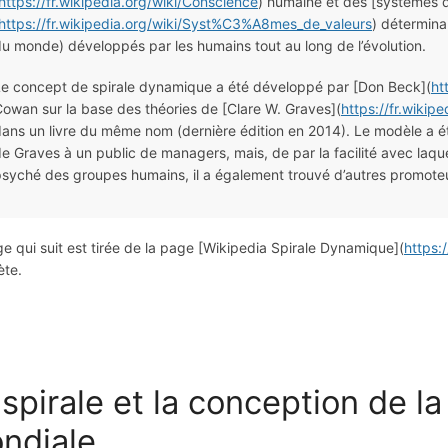
https://fr.wikipedia.org/wiki/Conscience
) humaine et des [systèmes d
https://fr.wikipedia.org/wiki/Syst%C3%A8mes_de_valeurs
) détermina
u monde) développés par les humains tout au long de l’évolution.
e concept de spirale dynamique a été développé par [Don Beck](
ht
owan sur la base des théories de [Clare W. Graves](
https://fr.wikip
ans un livre du même nom (dernière édition en 2014). Le modèle a é
e Graves à un public de managers, mais, de par la facilité avec laqu
syché des groupes humains, il a également trouvé d’autres promoteur
ge qui suit est tirée de la page [Wikipedia Spirale Dynamique](
https:
ète.
 spirale et la conception de l
ndiale