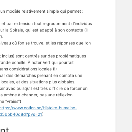
t un modèle relativement simple qui permet :
 et par extension tout regroupement d’individus
 la Spirale, qui est adapté à son contexte (il
).
iveau où l’on se trouve, et les réponses que l’on
t inclus) sont centrés sur des problématiques
rande échelle. À noter Vert qui pourrait
ans considérations locales (!)
és par des démarches prenant en compte une
ocales, et des situations plus globales.
avec puisqu’il est très difficile de forcer un
les amène à changer, pas une réflexion
e “vraies”)
https://www.notion.so/Histoire-humaine-
e8d5bbb40d8d?pvs=21
)
nt