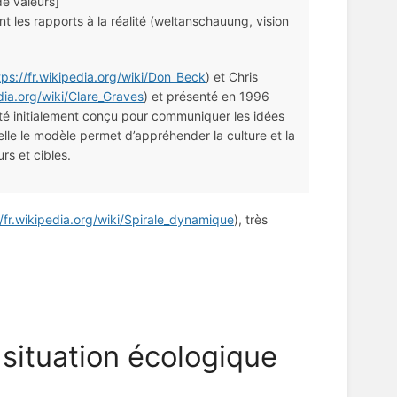
e valeurs]
nt les rapports à la réalité (weltanschauung, vision
tps://fr.wikipedia.org/wiki/Don_Beck
) et Chris
edia.org/wiki/Clare_Graves
) et présenté en 1996
té initialement conçu pour communiquer les idées
elle le modèle permet d’appréhender la culture et la
s et cibles.
//fr.wikipedia.org/wiki/Spirale_dynamique
), très
a situation écologique