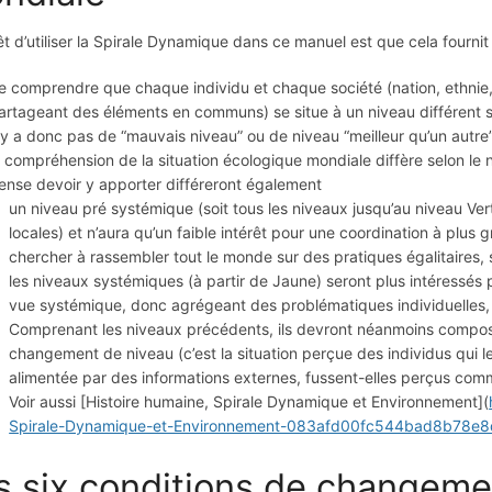
rêt d’utiliser la Spirale Dynamique dans ce manuel est que cela fourni
e comprendre que chaque individu et chaque société (nation, ethnie,
artageant des éléments en communs) se situe à un niveau différent sur
’y a donc pas de “mauvais niveau” ou de niveau “meilleur qu’un autre”
a compréhension de la situation écologique mondiale diffère selon le n
ense devoir y apporter différeront également
un niveau pré systémique (soit tous les niveaux jusqu’au niveau Ver
locales) et n’aura qu’un faible intérêt pour une coordination à plus g
chercher à rassembler tout le monde sur des pratiques égalitaires, s
les niveaux systémiques (à partir de Jaune) seront plus intéress
vue systémique, donc agrégeant des problématiques individuelles, l
Comprenant les niveaux précédents, ils devront néanmoins composer 
changement de niveau (c’est la situation perçue des individus qui 
alimentée par des informations externes, fussent-elles perçus comm
Voir aussi [Histoire humaine, Spirale Dynamique et Environnement](
Spirale-Dynamique-et-Environnement-083afd00fc544bad8b78
s six conditions de changeme