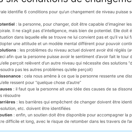
rale identifie 6 conditions pour qu’un changement de niveau puisse se
otentiel
: la personne, pour changer, doit être capable d’imaginer les
pirale. Il ne s’agit pas d’intelligence, mais bien de potentiel. Elle d
ituation dans laquelle elle se trouve ne lui convient pas et qu’il va lui
dopter une attitude et un modèle mental différent pour pouvoir conti
olutions
: les problèmes du niveau actuel doivent avoir été réglés (
eci afin que la personne puisse avoir le sentiment d’avoir fait le tour
u’elle perçoit relèvent d’un autre niveau qui nécessite des solutions “
ésoudra pas les autres problèmes qu’elle perçoit)
issonance
: cela nous amène à ce que la personne ressente une disson
u’elle ressent pour “quelque chose d’autre”
auses
: il faut que la personne ait une idée des causes de sa disso
es résoudre
arrières
: les barrières qui empêchent de changer doivent être ident
ésolution, etc. doivent être identifiées
outien
: enfin, un soutien doit être disponible pour accompagner la
tre difficile et long, avec le risque de retomber dans les travers de l’