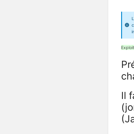
L
c
i
Exploi
Pr
ch
Il
(j
(J