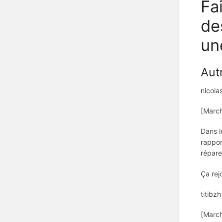
Fa
de
un
Aut
nicola
[March
Dans l
rappor
répare
Ça rejo
titibzh
[March