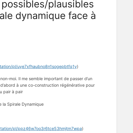
 possibles/plausibles
irale dynamique face à
ptation/pl/uye7xfhaubno8n1sogepbtfq1y
)
 non-moi. Il me semble important de passer d’un
e) d’abord à une co-construction régénérative pour
u pair à pair
 de la Spirale Dynamique
daptation/pl/ppz46w7oo3r6tce53hmjtm7wpa
)